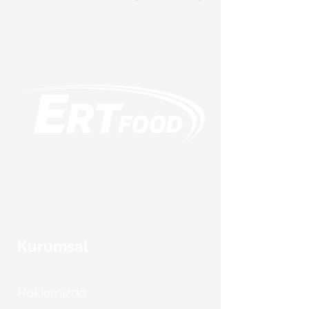
Gıda sektöründeki deneyimlerimiz, başarılarımız
ve iş ortaklarımız ile birlikte yenilikçi ve
profesyonel hizmet anlayışıyla global olarak
hizmet vermekteyiz.
Kurumsal
Hakkımızda